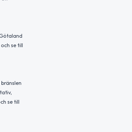
r Götaland
och se till
 bränslen
ativ,
h se till