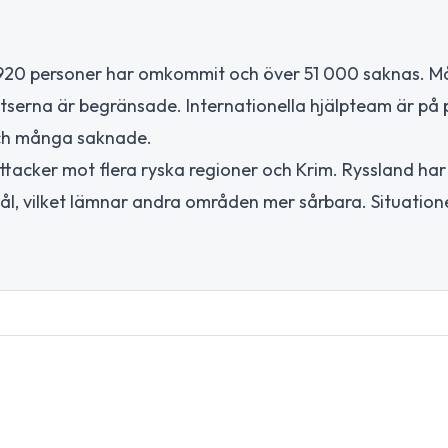
t 920 personer har omkommit och över 51 000 saknas. 
atserna är begränsade. Internationella hjälpteam är på 
 och många saknade.
acker mot flera ryska regioner och Krim. Ryssland har 
 mål, vilket lämnar andra områden mer sårbara. Situation