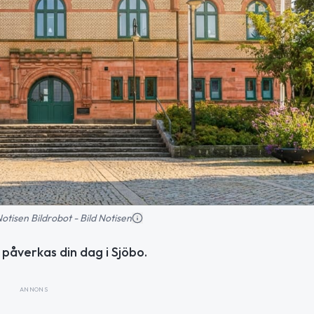
 Notisen Bildrobot - Bild Notisen
påverkas din dag i Sjöbo.
ANNONS