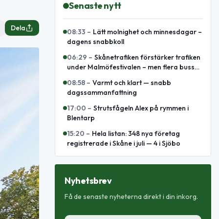
Senaste nytt
Dela
08:33
–
Lätt molnighet och minnesdagar –
dagens snabbkoll
06:29
–
Skånetrafiken förstärker trafiken
under Malmöfestivalen – men flera bussar
leds om
08:58
–
Varmt och klart — snabb
dagssammanfattning
17:00
–
Strutsfågeln Alex på rymmen i
Blentarp
15:20
–
Hela listan: 348 nya företag
registrerade i Skåne i juli — 4 i Sjöbo
Nyhetsbrev
Få de senaste nyheterna direkt i din inkorg.