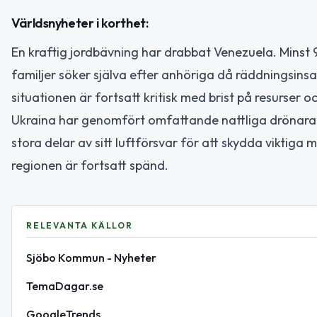
Världsnyheter i korthet:
En kraftig jordbävning har drabbat Venezuela. Mins
familjer söker själva efter anhöriga då räddningsins
situationen är fortsatt kritisk med brist på resurser
Ukraina har genomfört omfattande nattliga drönaratt
stora delar av sitt luftförsvar för att skydda viktiga
regionen är fortsatt spänd.
RELEVANTA KÄLLOR
Sjöbo Kommun - Nyheter
TemaDagar.se
GoogleTrends