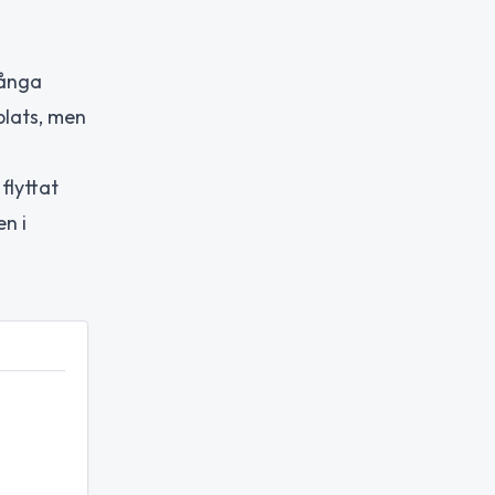
Många
plats, men
flyttat
en i