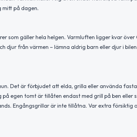
g mitt på dagen.
rer som gäller hela helgen. Varmluften ligger kvar öve
h djur från värmen – lämna aldrig barn eller djur i bilen 
. Det är förbjudet att elda, grilla eller använda fasta
å egen tomt är tillåten endast med grill på ben eller st
ds. Engångsgrillar är inte tillåtna. Var extra försiktig oc