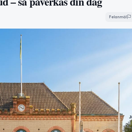
d – så påverkas din dag
Felanmäl