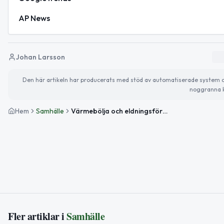
AP News
Johan Larsson
Den här artikeln har producerats med stöd av automatiserade system och 
noggranna k
Hem
Samhälle
Värmebölja och eldningsförbud – så påverkas din dag
Fler artiklar i
Samhälle