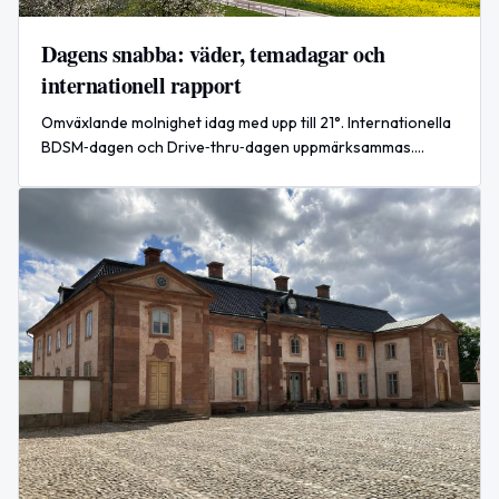
Dagens snabba: väder, temadagar och
internationell rapport
Omväxlande molnighet idag med upp till 21°. Internationella
BDSM‑dagen och Drive‑thru‑dagen uppmärksammas.
Ukrainas drönarattacker mot Wildberrieslager påverkar
e‑handel och småföretag.