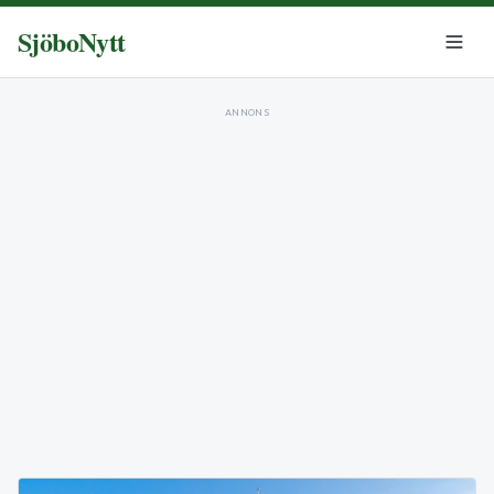
SjöboNytt
ANNONS