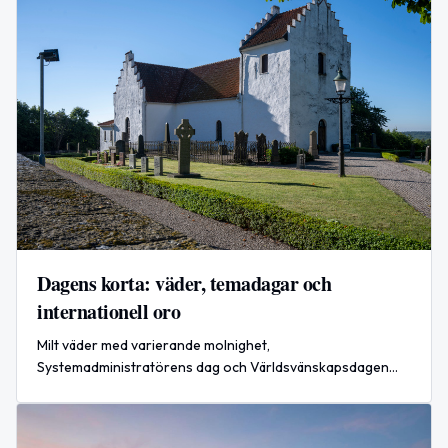
Dagens korta: väder, temadagar och
internationell oro
Milt väder med varierande molnighet,
Systemadministratörens dag och Världsvänskapsdagen
idag. Google-trender lyfter flera ämnen — internationell
oro efter rysk missilattack.