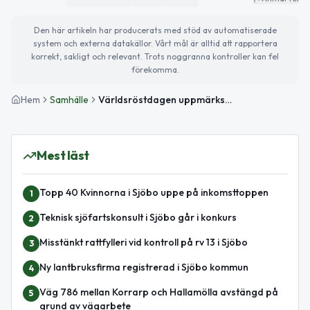
Den här artikeln har producerats med stöd av automatiserade
system och externa datakällor. Vårt mål är alltid att rapportera
korrekt, sakligt och relevant. Trots noggranna kontroller kan fel
förekomma.
Hem
Samhälle
Världsröstdagen uppmärksammas – så blir vädret idag
Mest läst
Topp 40 Kvinnorna i Sjöbo uppe på inkomsttoppen
1
Teknisk sjöfartskonsult i Sjöbo går i konkurs
2
Misstänkt rattfylleri vid kontroll på rv 13 i Sjöbo
3
Ny lantbruksfirma registrerad i Sjöbo kommun
4
Väg 786 mellan Korrarp och Hallamölla avstängd på
5
grund av vägarbete