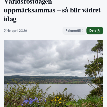
Världsröstdagen
uppmärksammas – så blir vädret
idag
16 april 2026
Felanmäl
Dela