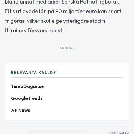
bland annat med amerikanska Patriot-robotar.
EU:s utlovade lån på 90 miljarder euro kan snart
frigöras, vilket skulle ge ytterligare stöd till
Ukrainas försvarsindustri.
ANNONS
RELEVANTA KÄLLOR
TemaDagar.se
GoogleTrends
AP News
Anmäl fel