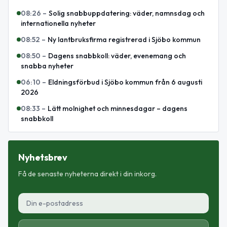
08:26
–
Solig snabbuppdatering: väder, namnsdag och
internationella nyheter
08:52
–
Ny lantbruksfirma registrerad i Sjöbo kommun
08:50
–
Dagens snabbkoll: väder, evenemang och
snabba nyheter
06:10
–
Eldningsförbud i Sjöbo kommun från 6 augusti
2026
08:33
–
Lätt molnighet och minnesdagar – dagens
snabbkoll
Nyhetsbrev
Få de senaste nyheterna direkt i din inkorg.