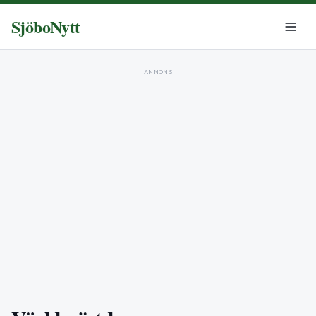
SjöboNytt
ANNONS