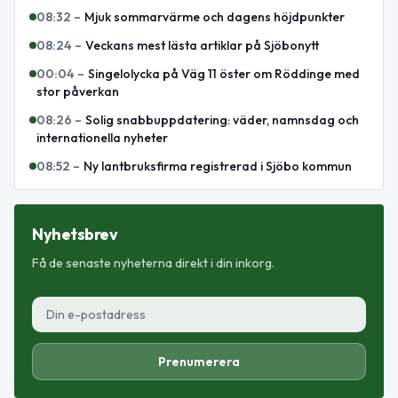
08:32
–
Mjuk sommarvärme och dagens höjdpunkter
08:24
–
Veckans mest lästa artiklar på Sjöbonytt
00:04
–
Singelolycka på Väg 11 öster om Röddinge med
stor påverkan
08:26
–
Solig snabbuppdatering: väder, namnsdag och
internationella nyheter
08:52
–
Ny lantbruksfirma registrerad i Sjöbo kommun
Nyhetsbrev
Få de senaste nyheterna direkt i din inkorg.
Prenumerera