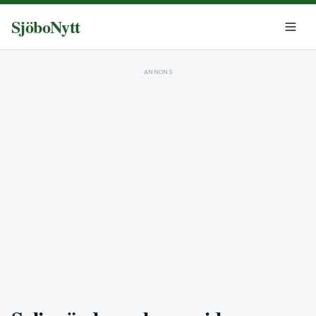
SjöboNytt
ANNONS