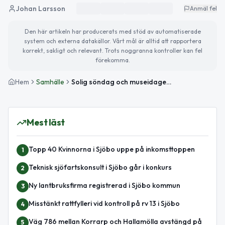
Johan Larsson
Anmäl fel
Den här artikeln har producerats med stöd av automatiserade
system och externa datakällor. Vårt mål är alltid att rapportera
korrekt, sakligt och relevant. Trots noggranna kontroller kan fel
förekomma.
Hem
Samhälle
Solig söndag och museidagen firas – detta händer i Sjöbo
Mest läst
Topp 40 Kvinnorna i Sjöbo uppe på inkomsttoppen
1
Teknisk sjöfartskonsult i Sjöbo går i konkurs
2
Ny lantbruksfirma registrerad i Sjöbo kommun
3
Misstänkt rattfylleri vid kontroll på rv 13 i Sjöbo
4
Väg 786 mellan Korrarp och Hallamölla avstängd på
5