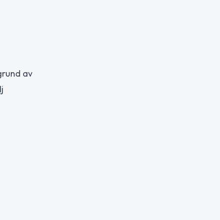
 grund av
j