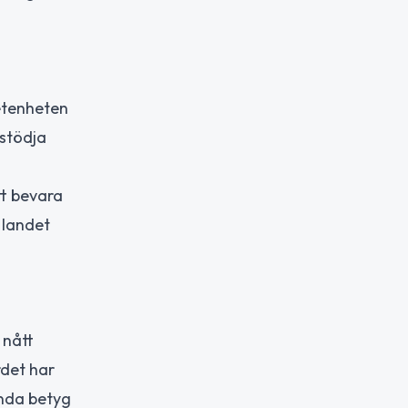
etenheten
 stödja
tt bevara
 landet
 nått
rdet har
ända betyg