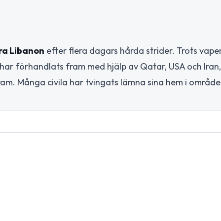
dra Libanon
efter flera dagars hårda strider. Trots vape
t har förhandlats fram med hjälp av Qatar, USA och Iran
am. Många civila har tvingats lämna sina hem i område