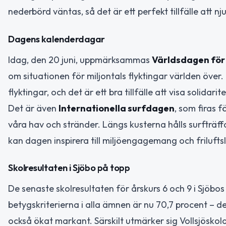
nederbörd väntas, så det är ett perfekt tillfälle att n
Dagens kalenderdagar
Idag, den 20 juni, uppmärksammas
Världsdagen för 
om situationen för miljontals flyktingar världen över.
flyktingar, och det är ett bra tillfälle att visa soli
Det är även
Internationella surfdagen
, som firas 
våra hav och stränder. Längs kusterna hålls surfträf
kan dagen inspirera till miljöengagemang och friluftsl
Skolresultaten i Sjöbo på topp
De senaste skolresultaten för årskurs 6 och 9 i Sjöbo
betygskriterierna i alla ämnen är nu 70,7 procent – de
också ökat markant. Särskilt utmärker sig Vollsjösk