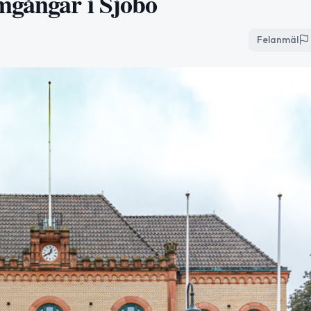
mgångar i Sjöbo
Felanmäl