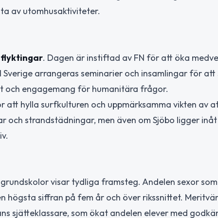
juta av utomhusaktiviteter.
flyktingar
. Dagen är instiftad av FN för att öka medv
 I Sverige arrangeras seminarier och insamlingar för att
daritet och engagemang för humanitära frågor.
för att hylla surfkulturen och uppmärksamma vikten av a
far och strandstädningar, men även om Sjöbo ligger inåt
iv.
s grundskolor visar tydliga framsteg. Andelen sexor som
n högsta siffran på fem år och över rikssnittet. Meritvä
olans sjätteklassare, som ökat andelen elever med godk