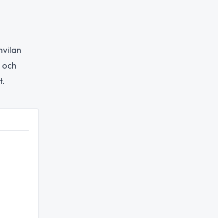
nvilan
, och
t.