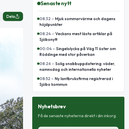
Senaste nytt
Dela
08:32
–
Mjuk sommarvärme och dagens
höjdpunkter
08:24
–
Veckans mest lästa artiklar på
Sjöbonytt
00:04
–
Singelolycka på Väg 11 öster om
Röddinge med stor påverkan
08:26
–
Solig snabbuppdatering: väder,
namnsdag och internationella nyheter
08:52
–
Ny lantbruksfirma registrerad i
Sjöbo kommun
Nyhetsbrev
Få de senaste nyheterna direkt i din inkorg.