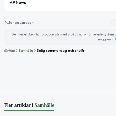
AP News
Johan Larsson
Den här artikeln har producerats med stöd av automatiserade system och 
noggranna k
Hem
Samhälle
Solig sommardag och skolframgångar i Sjöbo
Fler artiklar i
Samhälle