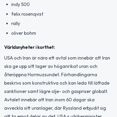
indy 500
felix rosenqvist
rally
oliver bohm
Världsnyheter i korthet:
USA och Iran är nära ett avtal som innebär att Iran
ska ge upp sitt lager av höganrikat uran och
återöppna Hormuzsundet. Förhandlingarna
beskrivs som konstruktiva och kan leda till lättade
sanktioner samt lägre olje- och gaspriser globalt.
Avtalet innebär att Iran inom 60 dagar ska
avveckla sitt uranlager, där Ryssland erbjudit sig
att ta emot delar av det. USA:s utrikesminister