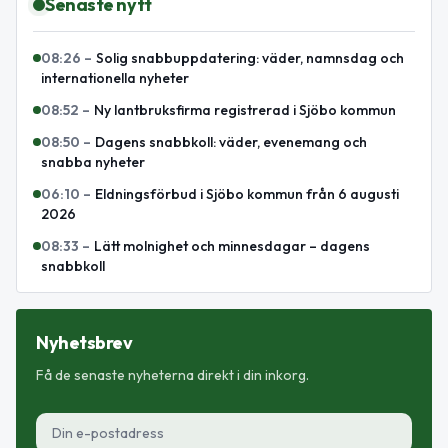
Senaste nytt
08:26
–
Solig snabbuppdatering: väder, namnsdag och
internationella nyheter
08:52
–
Ny lantbruksfirma registrerad i Sjöbo kommun
08:50
–
Dagens snabbkoll: väder, evenemang och
snabba nyheter
06:10
–
Eldningsförbud i Sjöbo kommun från 6 augusti
2026
08:33
–
Lätt molnighet och minnesdagar – dagens
snabbkoll
Nyhetsbrev
Få de senaste nyheterna direkt i din inkorg.