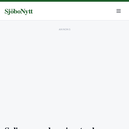
SjöboNytt
ANNONS