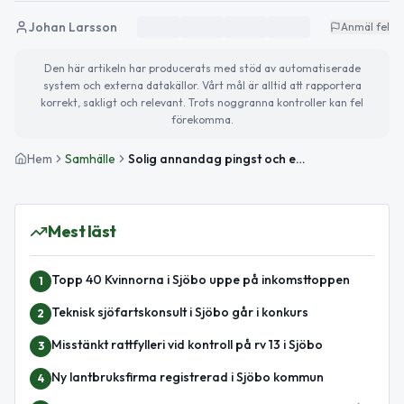
Johan Larsson
Anmäl fel
Den här artikeln har producerats med stöd av automatiserade
system och externa datakällor. Vårt mål är alltid att rapportera
korrekt, sakligt och relevant. Trots noggranna kontroller kan fel
förekomma.
Hem
Samhälle
Solig annandag pingst och evenemangstips i Sjöbo
Mest läst
Topp 40 Kvinnorna i Sjöbo uppe på inkomsttoppen
1
Teknisk sjöfartskonsult i Sjöbo går i konkurs
2
Misstänkt rattfylleri vid kontroll på rv 13 i Sjöbo
3
Ny lantbruksfirma registrerad i Sjöbo kommun
4