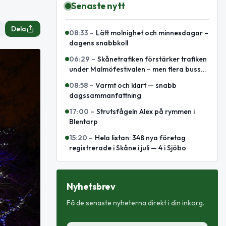
Senaste nytt
Dela
08:33
–
Lätt molnighet och minnesdagar –
dagens snabbkoll
06:29
–
Skånetrafiken förstärker trafiken
under Malmöfestivalen – men flera bussar
leds om
08:58
–
Varmt och klart — snabb
dagssammanfattning
17:00
–
Strutsfågeln Alex på rymmen i
Blentarp
15:20
–
Hela listan: 348 nya företag
registrerade i Skåne i juli — 4 i Sjöbo
Nyhetsbrev
Få de senaste nyheterna direkt i din inkorg.