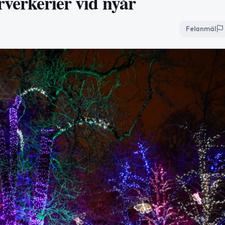
yrverkerier vid nyår
Felanmäl