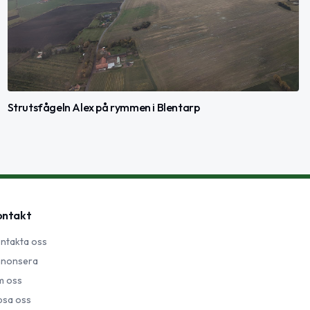
Strutsfågeln Alex på rymmen i Blentarp
ontakt
ntakta oss
nonsera
 oss
psa oss