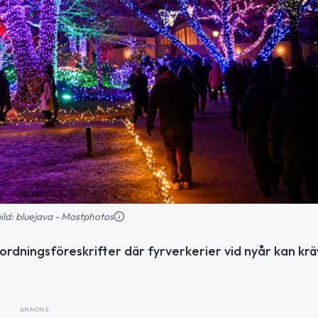
bild: bluejava - Mostphotos
ordningsföreskrifter där fyrverkerier vid nyår kan kr
ANNONS