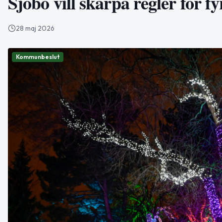
Sjöbo vill skärpa regler för f
28 maj 2026
Kommunbeslut