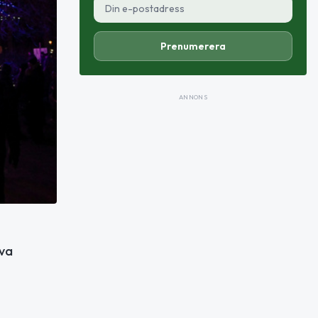
Prenumerera
ANNONS
äva