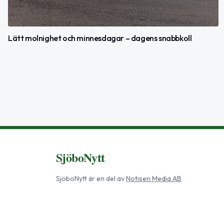
Lätt molnighet och minnesdagar – dagens snabbkoll
SjöboNytt
SjöboNytt
är en del av
Notisen Media AB