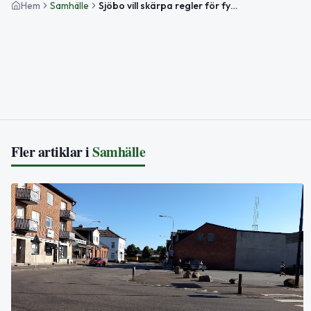
Hem
Samhälle
Sjöbo vill skärpa regler för fyrverkerier vid nyår
Fler artiklar i
Samhälle