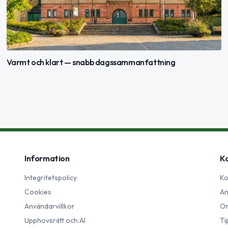
Varmt och klart — snabb dagssammanfattning
Information
K
Integritetspolicy
Ko
Cookies
An
Användarvillkor
Om
Upphovsrätt och AI
Ti