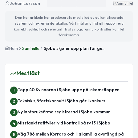
Johan Larsson
Anmäl fel
Den här artikeln har producerats med stöd av automatiserade
system och externa datakällor. Vårt mål är alltid att rapportera
korrekt, sakligt och relevant. Trots noggranna kontroller kan fel
förekomma.
Hem
Samhälle
Sjöbo skjuter upp plan för gemensam utbildningslokal
Mest läst
Topp 40 Kvinnorna i Sjöbo uppe på inkomsttoppen
1
Teknisk sjöfartskonsult i Sjöbo går i konkurs
2
Ny lantbruksfirma registrerad i Sjöbo kommun
3
Misstänkt rattfylleri vid kontroll på rv 13 i Sjöbo
4
Väg 786 mellan Korrarp och Hallamölla avstängd på
5