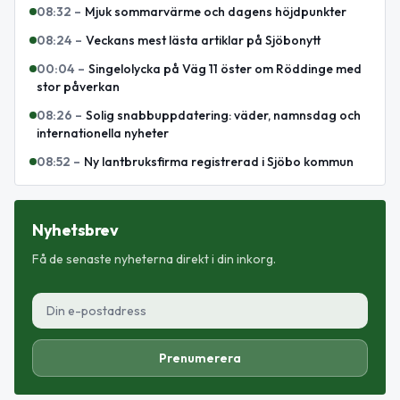
08:32
–
Mjuk sommarvärme och dagens höjdpunkter
08:24
–
Veckans mest lästa artiklar på Sjöbonytt
00:04
–
Singelolycka på Väg 11 öster om Röddinge med
stor påverkan
08:26
–
Solig snabbuppdatering: väder, namnsdag och
internationella nyheter
08:52
–
Ny lantbruksfirma registrerad i Sjöbo kommun
Nyhetsbrev
Få de senaste nyheterna direkt i din inkorg.
Prenumerera