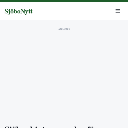
SjöboNytt
ANNONS