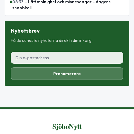
08:33
–
Lätt molnighet och minnesdagar – dagens
snabbkoll
Nyhetsbrev
Få de senaste nyheterna direkt i din inkorg.
Prenumerera
SjöboNytt