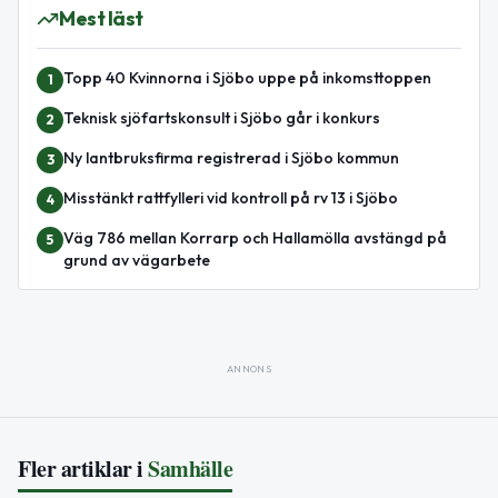
Mest läst
Topp 40 Kvinnorna i Sjöbo uppe på inkomsttoppen
1
Teknisk sjöfartskonsult i Sjöbo går i konkurs
2
Ny lantbruksfirma registrerad i Sjöbo kommun
3
Misstänkt rattfylleri vid kontroll på rv 13 i Sjöbo
4
Väg 786 mellan Korrarp och Hallamölla avstängd på
5
grund av vägarbete
ANNONS
Fler artiklar i
Samhälle