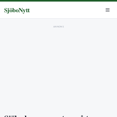
SjöboNytt
ANNONS