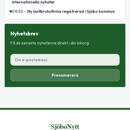
internationella nyheter
08:52
–
Ny lantbruksfirma registrerad i Sjöbo kommun
Nyhetsbrev
Få de senaste nyheterna direkt i din inkorg.
Prenumerera
SjöboNytt