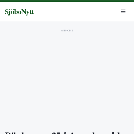
SjöboNytt
ANNONS