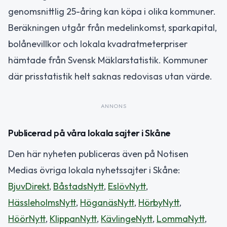
genomsnittlig 25-åring kan köpa i olika kommuner.
Beräkningen utgår från medelinkomst, sparkapital,
bolånevillkor och lokala kvadratmeterpriser
hämtade från Svensk Mäklarstatistik. Kommuner
där prisstatistik helt saknas redovisas utan värde.
ANNONS
Publicerad på våra lokala sajter i Skåne
Den här nyheten publiceras även på Notisen
Medias övriga lokala nyhetssajter i Skåne:
BjuvDirekt
,
BåstadsNytt
,
EslövNytt
,
HässleholmsNytt
,
HöganäsNytt
,
HörbyNytt
,
HöörNytt
,
KlippanNytt
,
KävlingeNytt
,
LommaNytt
,