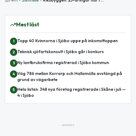
Mest läst
Topp 40 Kvinnorna i Sjöbo uppe på inkomsttoppen
1
Teknisk sjöfartskonsult i Sjöbo går i konkurs
2
Ny lantbruksfirma registrerad i Sjöbo kommun
3
Väg 786 mellan Korrarp och Hallamölla avstängd på
4
grund av vägarbete
Hela listan: 348 nya företag registrerade i Skåne i juli —
5
4 i Sjöbo
ANNONS