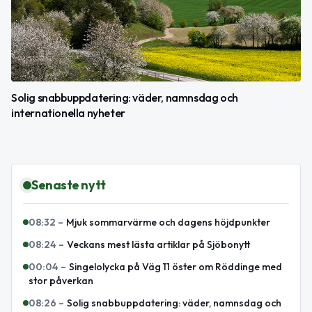
Solig snabbuppdatering: väder, namnsdag och
internationella nyheter
Senaste nytt
08:32
–
Mjuk sommarvärme och dagens höjdpunkter
08:24
–
Veckans mest lästa artiklar på Sjöbonytt
00:04
–
Singelolycka på Väg 11 öster om Röddinge med
stor påverkan
08:26
–
Solig snabbuppdatering: väder, namnsdag och