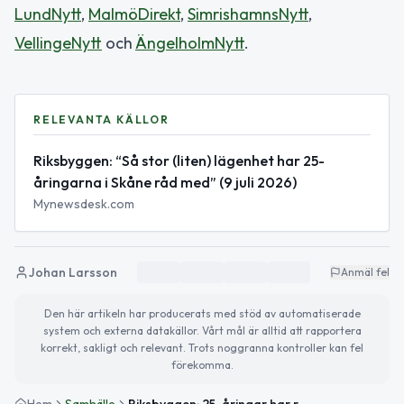
LundNytt
,
MalmöDirekt
,
SimrishamnsNytt
,
VellingeNytt
och
ÄngelholmNytt
.
RELEVANTA KÄLLOR
Riksbyggen: “Så stor (liten) lägenhet har 25-
åringarna i Skåne råd med” (9 juli 2026)
Mynewsdesk.com
Johan Larsson
Anmäl fel
Den här artikeln har producerats med stöd av automatiserade
system och externa datakällor. Vårt mål är alltid att rapportera
korrekt, sakligt och relevant. Trots noggranna kontroller kan fel
förekomma.
Hem
Samhälle
Riksbyggen: 25-åringar har råd med 3,3 kvm i Lund – 29,9 kvm i Perstorp