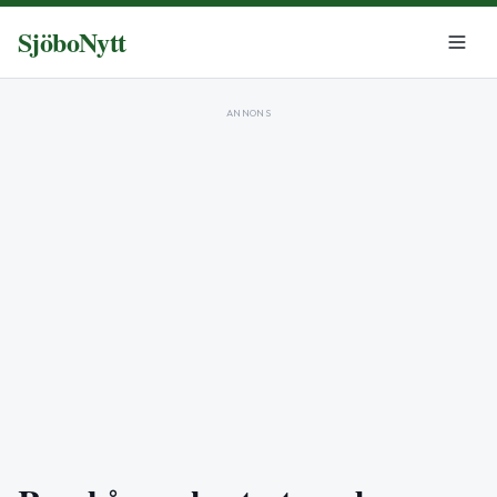
SjöboNytt
ANNONS