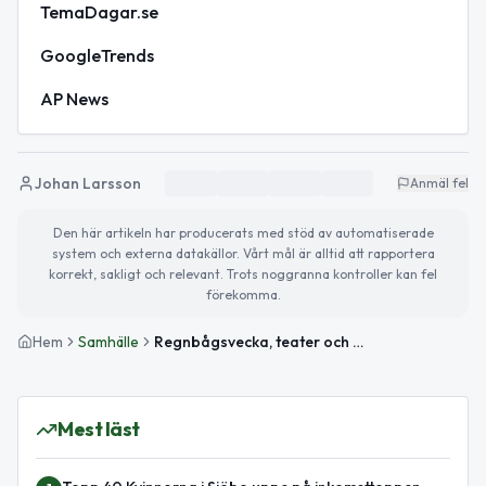
TemaDagar.se
GoogleTrends
AP News
Johan Larsson
Anmäl fel
Den här artikeln har producerats med stöd av automatiserade
system och externa datakällor. Vårt mål är alltid att rapportera
korrekt, sakligt och relevant. Trots noggranna kontroller kan fel
förekomma.
Hem
Samhälle
Regnbågsvecka, teater och Världsbidagen – detta händer idag
Mest läst