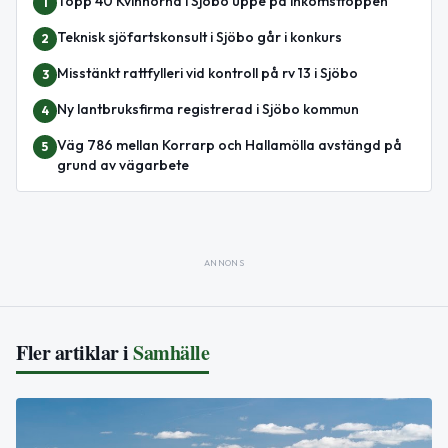
Topp 40 Kvinnorna i Sjöbo uppe på inkomsttoppen
1
Teknisk sjöfartskonsult i Sjöbo går i konkurs
2
Misstänkt rattfylleri vid kontroll på rv 13 i Sjöbo
3
Ny lantbruksfirma registrerad i Sjöbo kommun
4
Väg 786 mellan Korrarp och Hallamölla avstängd på
5
grund av vägarbete
ANNONS
Fler artiklar i
Samhälle