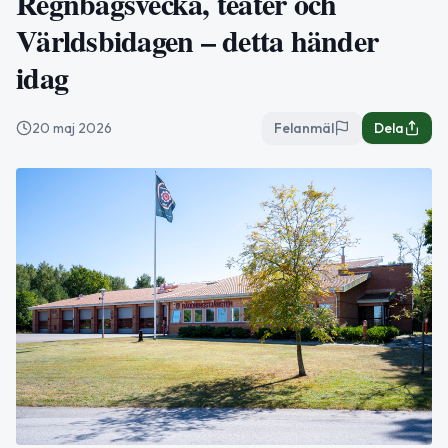
Regnbågsvecka, teater och
Världsbidagen – detta händer
idag
20 maj 2026
Felanmäl
Dela