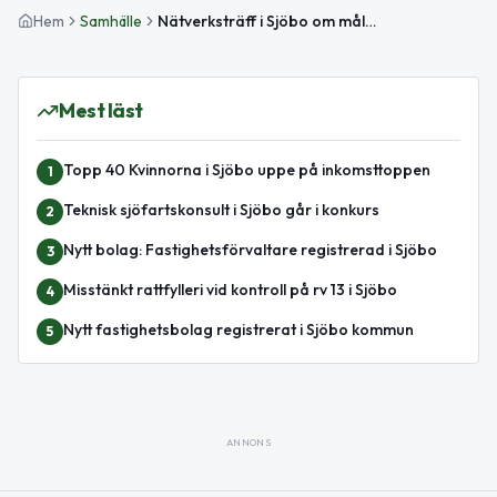
Hem
Samhälle
Nätverksträff i Sjöbo om måltider och beredskap inom äldreomsorgen
Mest läst
Topp 40 Kvinnorna i Sjöbo uppe på inkomsttoppen
1
Teknisk sjöfartskonsult i Sjöbo går i konkurs
2
Nytt bolag: Fastighetsförvaltare registrerad i Sjöbo
3
Misstänkt rattfylleri vid kontroll på rv 13 i Sjöbo
4
Nytt fastighetsbolag registrerat i Sjöbo kommun
5
ANNONS