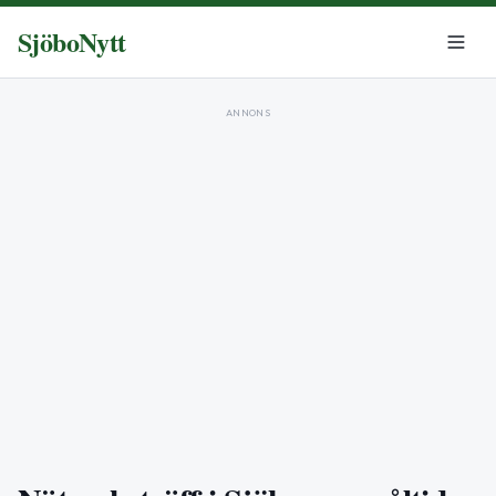
SjöboNytt
ANNONS