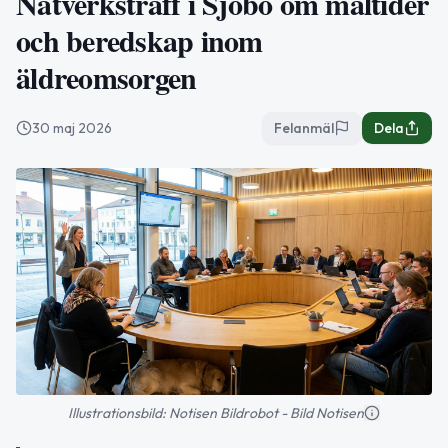
Nätverksträff i Sjöbo om måltider
och beredskap inom
äldreomsorgen
30 maj 2026
Felanmäl
Dela
Illustrationsbild: Notisen Bildrobot - Bild Notisen