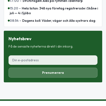
17:00
–
Strutsfågeln Alex på rymmen i Blentarp
15:20
–
Hela listan: 348 nya företag registrerade i Skåne i
juli — 4 i Sjöbo
08:54
–
Dagens koll: Väder, vägar och Alla systrars dag
Nyhetsbrev
Få de senaste nyheterna direkt i din inkorg.
Prenumerera