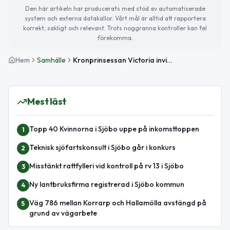
Den här artikeln har producerats med stöd av automatiserade
system och externa datakällor. Vårt mål är alltid att rapportera
korrekt, sakligt och relevant. Trots noggranna kontroller kan fel
förekomma.
Hem
Samhälle
Kronprinsessan Victoria inviger Unesco Biosfärområde Storkriket vid Vombsjön
Mest läst
Topp 40 Kvinnorna i Sjöbo uppe på inkomsttoppen
1
Teknisk sjöfartskonsult i Sjöbo går i konkurs
2
Misstänkt rattfylleri vid kontroll på rv 13 i Sjöbo
3
Ny lantbruksfirma registrerad i Sjöbo kommun
4
Väg 786 mellan Korrarp och Hallamölla avstängd på
5
grund av vägarbete