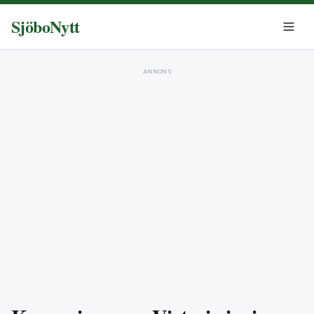
SjöboNytt
ANNONS