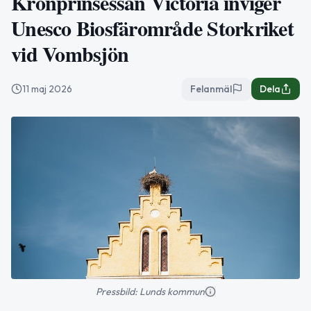
Kronprinsessan Victoria inviger
Unesco Biosfärområde Storkriket
vid Vombsjön
11 maj 2026
Felanmäl
Dela
Pressbild: Lunds kommun