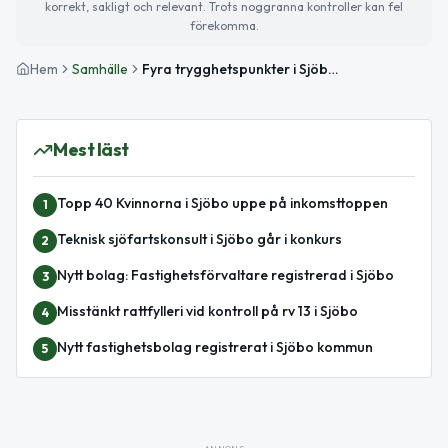
korrekt, sakligt och relevant. Trots noggranna kontroller kan fel
förekomma.
Hem
Samhälle
Fyra trygghetspunkter i Sjöbo vid kris
Mest läst
Topp 40 Kvinnorna i Sjöbo uppe på inkomsttoppen
1
Teknisk sjöfartskonsult i Sjöbo går i konkurs
2
Nytt bolag: Fastighetsförvaltare registrerad i Sjöbo
3
Misstänkt rattfylleri vid kontroll på rv 13 i Sjöbo
4
Nytt fastighetsbolag registrerat i Sjöbo kommun
5