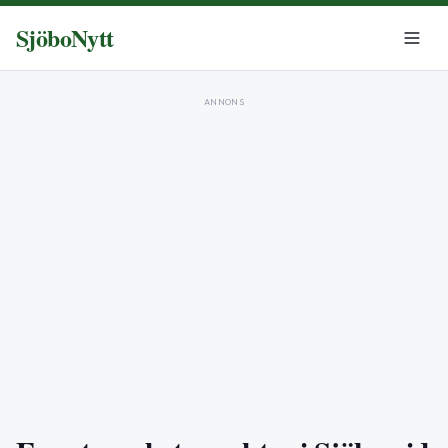
SjöboNytt
ANNONS