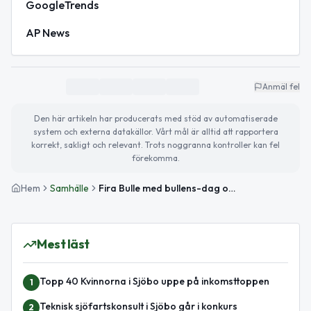
GoogleTrends
AP News
Anmäl fel
Den här artikeln har producerats med stöd av automatiserade
system och externa datakällor. Vårt mål är alltid att rapportera
korrekt, sakligt och relevant. Trots noggranna kontroller kan fel
förekomma.
Hem
Samhälle
Fira Bulle med bullens-dag och syskondagen – och håll koll på trafiken
Mest läst
Topp 40 Kvinnorna i Sjöbo uppe på inkomsttoppen
1
Teknisk sjöfartskonsult i Sjöbo går i konkurs
2