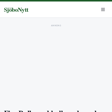
SjöboNytt
ANNONS