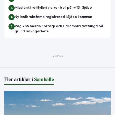
Misstänkt rattfylleri vid kontroll på rv 13 i Sjöbo
3
Ny lantbruksfirma registrerad i Sjöbo kommun
4
Väg 786 mellan Korrarp och Hallamölla avstängd på
5
grund av vägarbete
ANNONS
Fler artiklar i
Samhälle