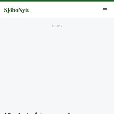
SjöboNytt
ANNONS