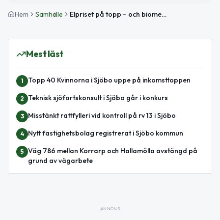
Hem
Samhälle
Elpriset på topp – och biomedicinska analytiker uppmärksammas idag
Mest läst
Topp 40 Kvinnorna i Sjöbo uppe på inkomsttoppen
1
Teknisk sjöfartskonsult i Sjöbo går i konkurs
2
Misstänkt rattfylleri vid kontroll på rv 13 i Sjöbo
3
Nytt fastighetsbolag registrerat i Sjöbo kommun
4
Väg 786 mellan Korrarp och Hallamölla avstängd på
5
grund av vägarbete
ANNONS