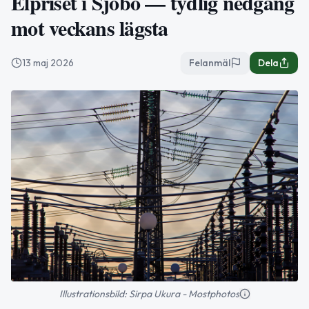
Elpriset i Sjöbo — tydlig nedgång
mot veckans lägsta
13 maj 2026
Felanmäl
Dela
Illustrationsbild: Sirpa Ukura - Mostphotos