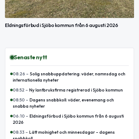
Eldningsförbud i Sjöbo kommun från 6 augusti 2026
Senaste nytt
08:26
–
Solig snabbuppdatering: väder, namnsdag och
internationella nyheter
08:52
–
Ny lantbruksfirma registrerad i Sjöbo kommun
08:50
–
Dagens snabbkoll: väder, evenemang och
snabba nyheter
06:10
–
Eldningsförbud i Sjöbo kommun från 6 augusti
2026
08:33
–
Lätt molnighet och minnesdagar – dagens
snabbkoll