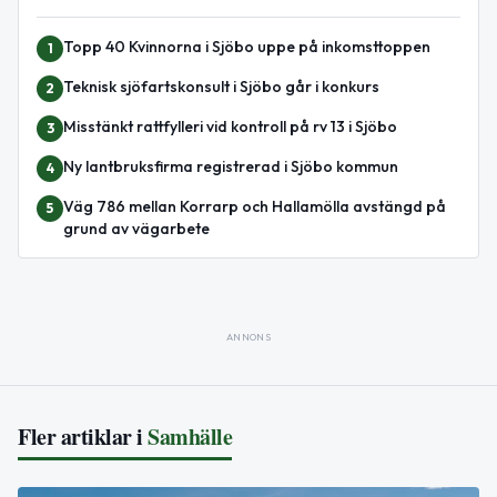
Topp 40 Kvinnorna i Sjöbo uppe på inkomsttoppen
1
Teknisk sjöfartskonsult i Sjöbo går i konkurs
2
Misstänkt rattfylleri vid kontroll på rv 13 i Sjöbo
3
Ny lantbruksfirma registrerad i Sjöbo kommun
4
Väg 786 mellan Korrarp och Hallamölla avstängd på
5
grund av vägarbete
ANNONS
Fler artiklar i
Samhälle