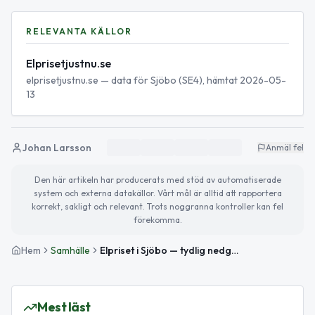
RELEVANTA KÄLLOR
Elprisetjustnu.se
elprisetjustnu.se — data för Sjöbo (SE4), hämtat 2026-05-
13
Johan Larsson
Anmäl fel
Den här artikeln har producerats med stöd av automatiserade
system och externa datakällor. Vårt mål är alltid att rapportera
korrekt, sakligt och relevant. Trots noggranna kontroller kan fel
förekomma.
Hem
Samhälle
Elpriset i Sjöbo — tydlig nedgång mot veckans lägsta
Mest läst