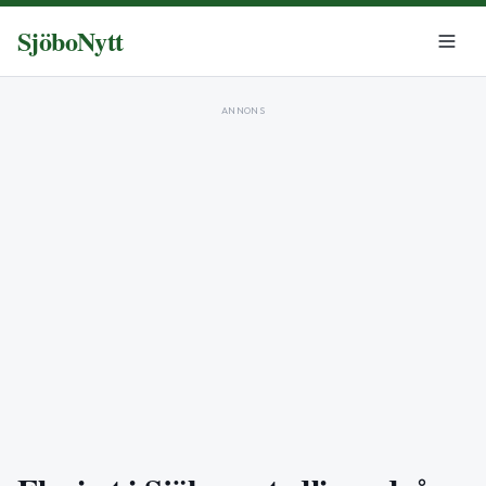
SjöboNytt
ANNONS