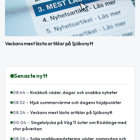
Veckans mest lästa artiklar på Sjöbonytt
Senaste nytt
08:44
–
Kvickkoll: väder, dagar och snabba nyheter
08:32
–
Mjuk sommarvärme och dagens höjdpunkter
08:24
–
Veckans mest lästa artiklar på Sjöbonytt
00:04
–
Singelolycka på Väg 11 öster om Röddinge med
stor påverkan
08:26
–
Solig snabbuppdatering: väder, namnsdag och