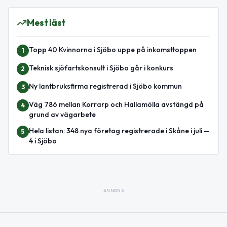
Mest läst
Topp 40 Kvinnorna i Sjöbo uppe på inkomsttoppen
1
Teknisk sjöfartskonsult i Sjöbo går i konkurs
2
Ny lantbruksfirma registrerad i Sjöbo kommun
3
Väg 786 mellan Korrarp och Hallamölla avstängd på
4
grund av vägarbete
Hela listan: 348 nya företag registrerade i Skåne i juli —
5
4 i Sjöbo
ANNONS