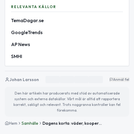
RELEVANTA KÄLLOR
TemaDagar.se
GoogleTrends
AP News
SMHI
Johan Larsson
Anmäl fel
Den här artikeln har producerats med stöd av automatiserade
system och externa datakällor. Vårt mål är alltid att rapportera
korrekt, sakligt och relevant. Trots noggranna kontroller kan fel
förekomma.
Hem
Samhälle
Dagens korta: väder, kooperativdagen och internationella nyheter