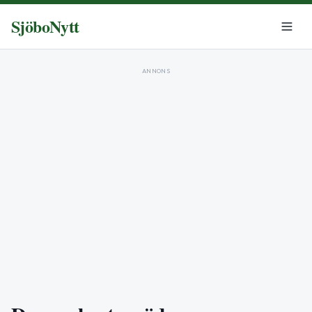
SjöboNytt
ANNONS