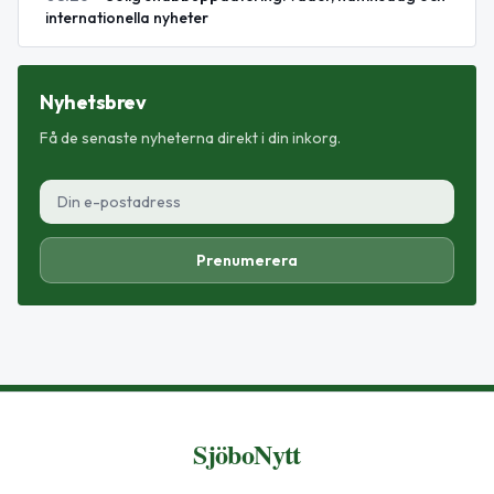
internationella nyheter
Nyhetsbrev
Få de senaste nyheterna direkt i din inkorg.
Prenumerera
SjöboNytt