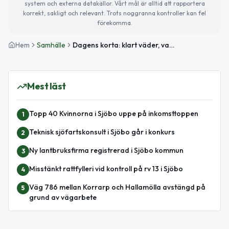
system och externa datakällor. Vårt mål är alltid att rapportera
korrekt, sakligt och relevant. Trots noggranna kontroller kan fel
förekomma.
Hem
Samhälle
Dagens korta: klart väder, vapenuppmärksamhet och internationell oro
Mest läst
Topp 40 Kvinnorna i Sjöbo uppe på inkomsttoppen
1
Teknisk sjöfartskonsult i Sjöbo går i konkurs
2
Ny lantbruksfirma registrerad i Sjöbo kommun
3
Misstänkt rattfylleri vid kontroll på rv 13 i Sjöbo
4
Väg 786 mellan Korrarp och Hallamölla avstängd på
5
grund av vägarbete