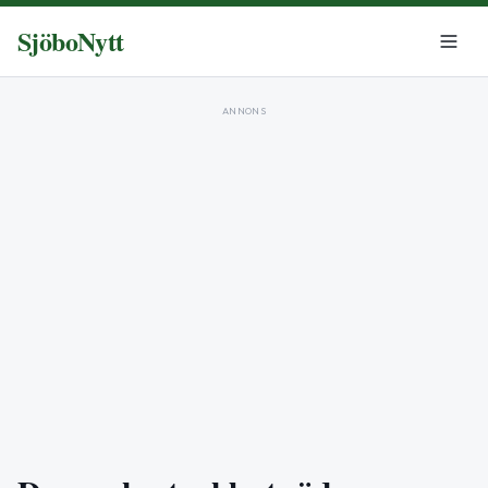
SjöboNytt
ANNONS