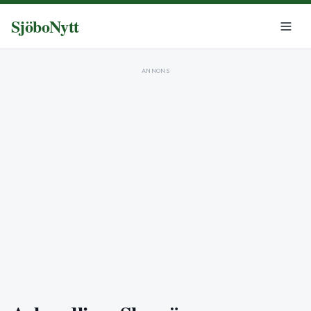
SjöboNytt
ANNONS