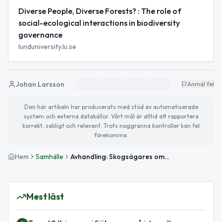
Diverse People, Diverse Forests? : The role of
social-ecological interactions in biodiversity
governance
lunduniversity.lu.se
Johan Larsson
Anmäl fel
Den här artikeln har producerats med stöd av automatiserade
system och externa datakällor. Vårt mål är alltid att rapportera
korrekt, sakligt och relevant. Trots noggranna kontroller kan fel
förekomma.
Hem
Samhälle
Avhandling: Skogsägares omsorg räcker inte alltid för ökad biologisk mångfald
Mest läst