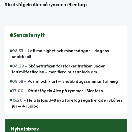
Strutsfågeln Alex på rymmen i Blentarp
Senaste nytt
08:33
–
Lätt molnighet och minnesdagar – dagens
snabbkoll
06:29
–
Skånetrafiken förstärker trafiken under
Malmöfestivalen – men flera bussar leds om
08:58
–
Varmt och klart — snabb dagssammanfattning
17:00
–
Strutsfågeln Alex på rymmen i Blentarp
15:20
–
Hela listan: 348 nya företag registrerade i Skåne i
juli — 4 i Sjöbo
Nyhetsbrev