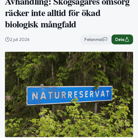
Avhandling: Skogsägares omsorg
räcker inte alltid för ökad
biologisk mångfald
2 juli 2026
Felanmäl
Dela