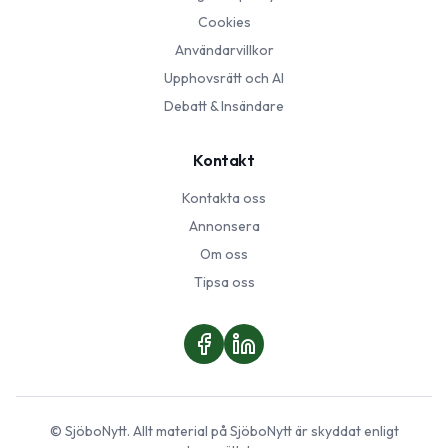
Cookies
Användarvillkor
Upphovsrätt och AI
Debatt & Insändare
Kontakt
Kontakta oss
Annonsera
Om oss
Tipsa oss
©
SjöboNytt
. Allt material på
SjöboNytt
är skyddat enligt