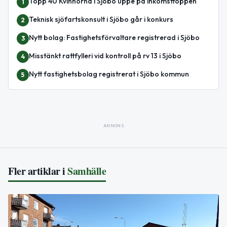
Topp 40 Kvinnorna i Sjöbo uppe på inkomsttoppen
1
Teknisk sjöfartskonsult i Sjöbo går i konkurs
2
Nytt bolag: Fastighetsförvaltare registrerad i Sjöbo
3
Misstänkt rattfylleri vid kontroll på rv 13 i Sjöbo
4
Nytt fastighetsbolag registrerat i Sjöbo kommun
5
ANNONS
Fler artiklar i
Samhälle