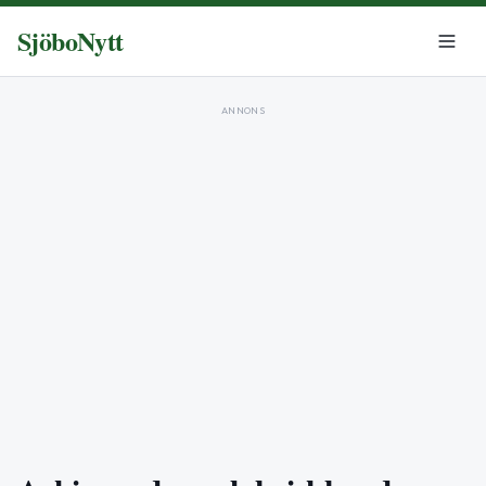
SjöboNytt
ANNONS