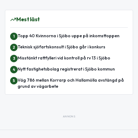
Mest läst
Topp 40 Kvinnorna i Sjöbo uppe på inkomsttoppen
1
Teknisk sjöfartskonsult i Sjöbo går i konkurs
2
Misstänkt rattfylleri vid kontroll på rv 13 i Sjöbo
3
Nytt fastighetsbolag registrerat i Sjöbo kommun
4
Väg 786 mellan Korrarp och Hallamölla avstängd på
5
grund av vägarbete
ANNONS