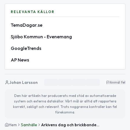
RELEVANTA KÄLLOR
TemaDagar.se
Sjöbo Kommun - Evenemang
GoogleTrends
AP News
Johan Larsson
Anmäl fel
Den här artikeln har producerats med stöd av automatiserade
system och externa datakällor. Vårt mål är alltid att rapportera
korrekt, sakligt och relevant. Trots noggranna kontroller kan fel
förekomma.
Hem
Samhälle
Arkivens dag och brickbandens kulturarv uppmärksammas