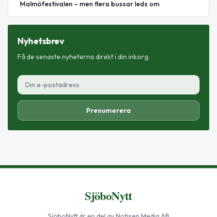
Malmöfestivalen – men flera bussar leds om
Nyhetsbrev
Få de senaste nyheterna direkt i din inkorg.
Prenumerera
SjöboNytt
SjöboNytt
är en del av Notisen Media AB