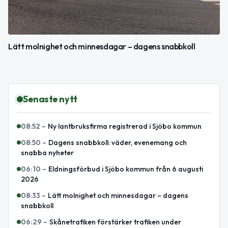
Lätt molnighet och minnesdagar – dagens snabbkoll
Senaste nytt
08:52
–
Ny lantbruksfirma registrerad i Sjöbo kommun
08:50
–
Dagens snabbkoll: väder, evenemang och
snabba nyheter
06:10
–
Eldningsförbud i Sjöbo kommun från 6 augusti
2026
08:33
–
Lätt molnighet och minnesdagar – dagens
snabbkoll
06:29
–
Skånetrafiken förstärker trafiken under