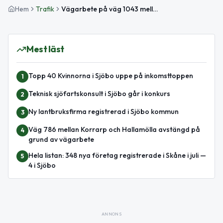
Hem
Trafik
Vägarbete på väg 1043 mellan Södra Åsum och Tolånga avslutat
Mest läst
Topp 40 Kvinnorna i Sjöbo uppe på inkomsttoppen
1
Teknisk sjöfartskonsult i Sjöbo går i konkurs
2
Ny lantbruksfirma registrerad i Sjöbo kommun
3
Väg 786 mellan Korrarp och Hallamölla avstängd på
4
grund av vägarbete
Hela listan: 348 nya företag registrerade i Skåne i juli —
5
4 i Sjöbo
ANNONS