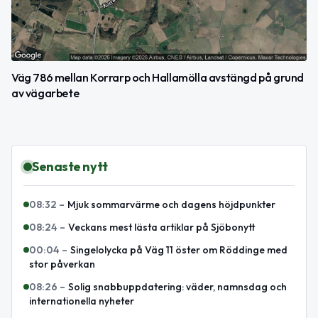
Väg 786 mellan Korrarp och Hallamölla avstängd på grund
av vägarbete
Senaste nytt
08:32
–
Mjuk sommarvärme och dagens höjdpunkter
08:24
–
Veckans mest lästa artiklar på Sjöbonytt
00:04
–
Singelolycka på Väg 11 öster om Röddinge med
stor påverkan
08:26
–
Solig snabbuppdatering: väder, namnsdag och
internationella nyheter