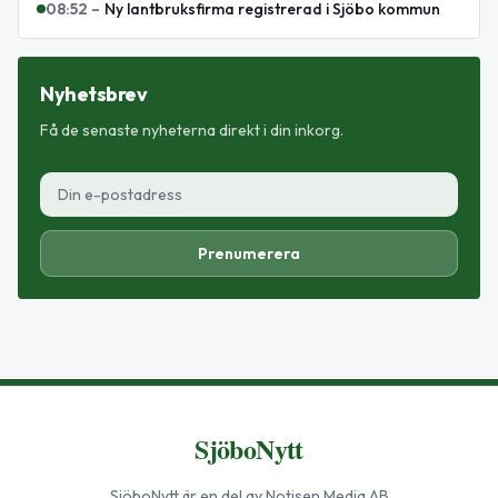
08:52
–
Ny lantbruksfirma registrerad i Sjöbo kommun
Nyhetsbrev
Få de senaste nyheterna direkt i din inkorg.
Prenumerera
SjöboNytt
SjöboNytt
är en del av Notisen Media AB