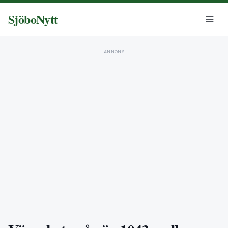
SjöboNytt
ANNONS