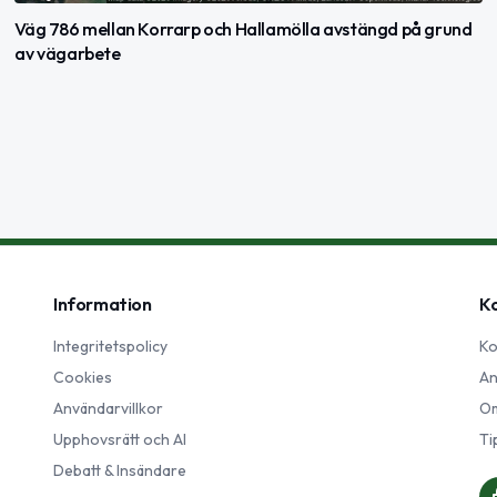
Väg 786 mellan Korrarp och Hallamölla avstängd på grund
av vägarbete
Information
K
Integritetspolicy
Ko
Cookies
An
Användarvillkor
Om
Upphovsrätt och AI
Ti
Debatt & Insändare