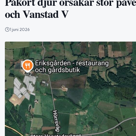
Påkört djur orsakar stor påv
och Vanstad V
1 juni 2026