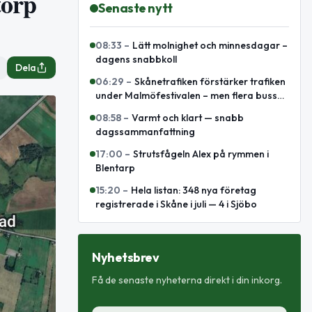
torp
Senaste nytt
08:33
–
Lätt molnighet och minnesdagar –
dagens snabbkoll
Dela
06:29
–
Skånetrafiken förstärker trafiken
under Malmöfestivalen – men flera bussar
leds om
08:58
–
Varmt och klart — snabb
dagssammanfattning
17:00
–
Strutsfågeln Alex på rymmen i
Blentarp
15:20
–
Hela listan: 348 nya företag
registrerade i Skåne i juli — 4 i Sjöbo
Nyhetsbrev
Få de senaste nyheterna direkt i din inkorg.