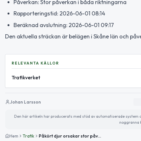
Påverkan: Stor påverkan i båda riktningarna
Rapporteringstid: 2026-06-01 08:14
Beräknad avslutning: 2026-06-01 09:17
Den aktuella sträckan är belägen i Skåne län och påv
RELEVANTA KÄLLOR
Trafikverket
Johan Larsson
Den här artikeln har producerats med stöd av automatiserade system och 
noggranna k
Hem
Trafik
Påkört djur orsakar stor påverkan på väg 1026 mellan Furutorp och Vanstad V