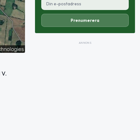
Prenumerera
ANNONS
 V.