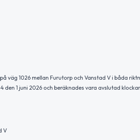
n på väg 1026 mellan Furutorp och Vanstad V i båda rikt
 den 1 juni 2026 och beräknades vara avslutad klockan
d V