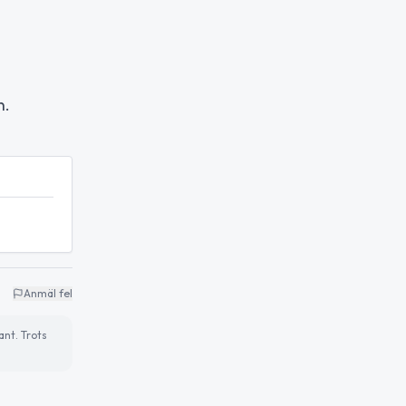
n.
Anmäl fel
ant. Trots