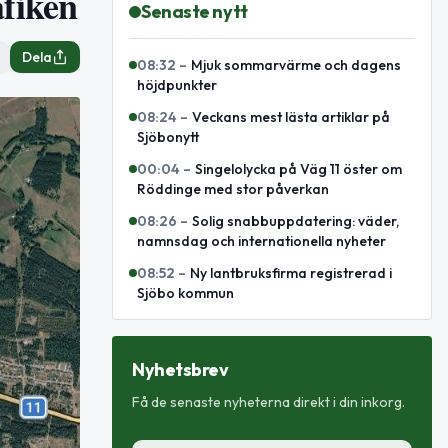
afiken
Senaste nytt
Dela
08:32
–
Mjuk sommarvärme och dagens
höjdpunkter
08:24
–
Veckans mest lästa artiklar på
Sjöbonytt
00:04
–
Singelolycka på Väg 11 öster om
Röddinge med stor påverkan
08:26
–
Solig snabbuppdatering: väder,
namnsdag och internationella nyheter
08:52
–
Ny lantbruksfirma registrerad i
Sjöbo kommun
Nyhetsbrev
Få de senaste nyheterna direkt i din inkorg.