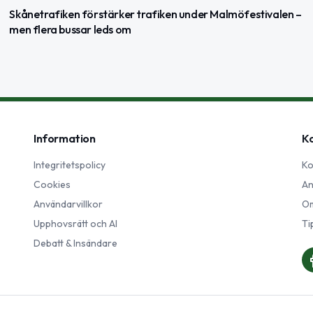
Skånetrafiken förstärker trafiken under Malmöfestivalen –
men flera bussar leds om
Information
K
Integritetspolicy
Ko
Cookies
An
Användarvillkor
Om
Upphovsrätt och AI
Ti
Debatt & Insändare