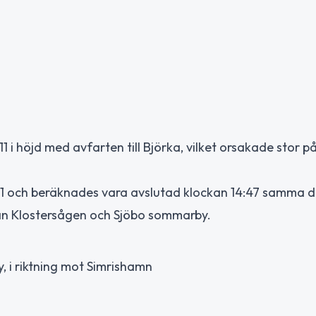
1 i höjd med avfarten till Björka, vilket orsakade stor 
1 och beräknades vara avslutad klockan 14:47 samma d
llan Klostersågen och Sjöbo sommarby.
y, i riktning mot Simrishamn