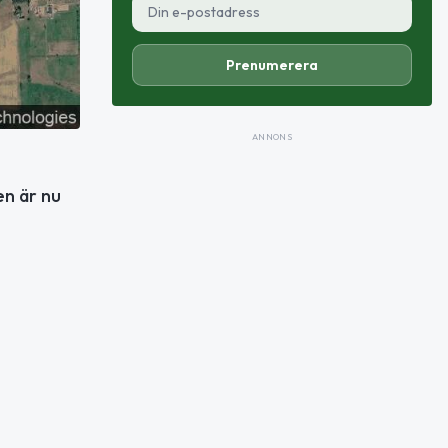
Prenumerera
ANNONS
en är nu