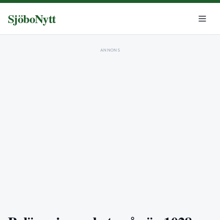
SjöboNytt
ANNONS