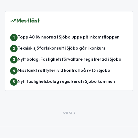
Mest läst
Topp 40 Kvinnorna i Sjöbo uppe på inkomsttoppen
1
Teknisk sjöfartskonsult i Sjöbo går i konkurs
2
Nytt bolag: Fastighetsförvaltare registrerad i Sjöbo
3
Misstänkt rattfylleri vid kontroll på rv 13 i Sjöbo
4
Nytt fastighetsbolag registrerat i Sjöbo kommun
5
ANNONS