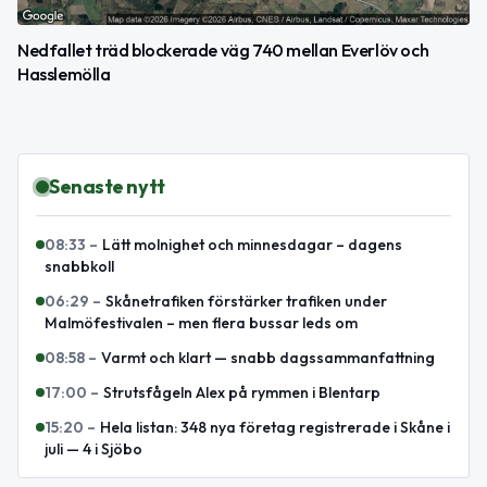
Nedfallet träd blockerade väg 740 mellan Everlöv och
Hasslemölla
Senaste nytt
08:33
–
Lätt molnighet och minnesdagar – dagens
snabbkoll
06:29
–
Skånetrafiken förstärker trafiken under
Malmöfestivalen – men flera bussar leds om
08:58
–
Varmt och klart — snabb dagssammanfattning
17:00
–
Strutsfågeln Alex på rymmen i Blentarp
15:20
–
Hela listan: 348 nya företag registrerade i Skåne i
juli — 4 i Sjöbo