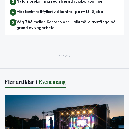
Ny lantbruksfirma registrerad i Sjöbo kommun
3
Misstänkt rattfylleri vid kontroll på rv 13 i Sjöbo
4
Väg 786 mellan Korrarp och Hallamölla avstängd på
5
grund av vägarbete
ANNONS
Fler artiklar i
Evenemang