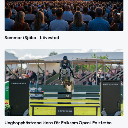
Sommar i Sjöbo – Lövestad
Unghopphästarna klara för Folksam Open i Falsterbo