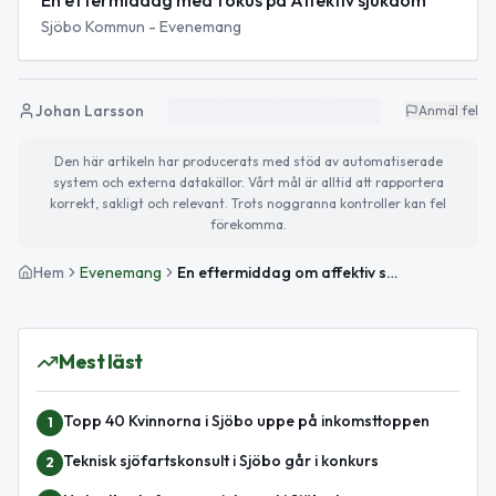
En eftermiddag med fokus på Affektiv sjukdom
Sjöbo Kommun - Evenemang
Johan Larsson
Anmäl fel
Den här artikeln har producerats med stöd av automatiserade
system och externa datakällor. Vårt mål är alltid att rapportera
korrekt, sakligt och relevant. Trots noggranna kontroller kan fel
förekomma.
Hem
Evenemang
En eftermiddag om affektiv sjukdom
Mest läst
Topp 40 Kvinnorna i Sjöbo uppe på inkomsttoppen
1
Teknisk sjöfartskonsult i Sjöbo går i konkurs
2