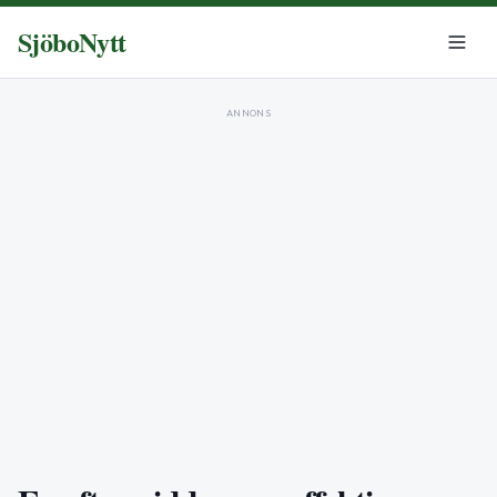
SjöboNytt
ANNONS