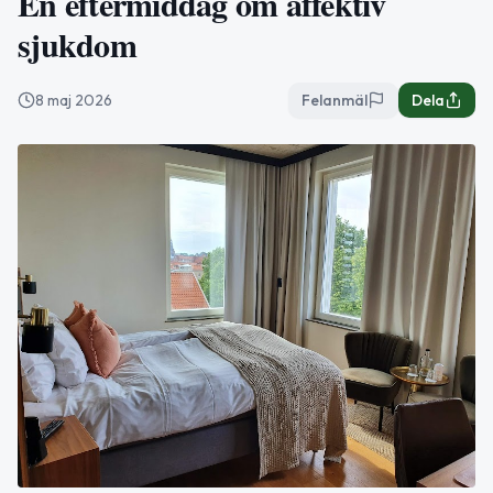
En eftermiddag om affektiv
sjukdom
8 maj 2026
Felanmäl
Dela