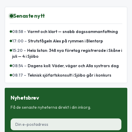
Senaste nytt
08:58
–
Varmt och klart — snabb dagssammanfattning
17:00
–
Strutsfågeln Alex på rymmen i Blentarp
15:20
–
Hela listan: 348 nya företag registrerade i Skåne i
juli — 4 i Sjöbo
08:54
–
Dagens koll: Väder, vägar och Alla systrars dag
08:17
–
Teknisk sjöfartskonsult i Sjöbo går i konkurs
Nyhetsbrev
Få de senaste nyheterna direkt i din inkorg.