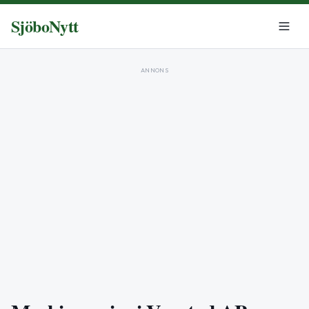
SjöboNytt
ANNONS