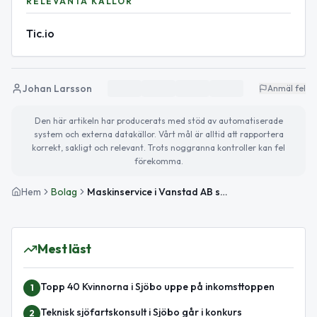
RELEVANTA KÄLLOR
Tic.io
Johan Larsson
Anmäl fel
Den här artikeln har producerats med stöd av automatiserade
system och externa datakällor. Vårt mål är alltid att rapportera
korrekt, sakligt och relevant. Trots noggranna kontroller kan fel
förekomma.
Hem
Bolag
Maskinservice i Vanstad AB startar verksamhet inom lantbruk
Mest läst
Topp 40 Kvinnorna i Sjöbo uppe på inkomsttoppen
1
Teknisk sjöfartskonsult i Sjöbo går i konkurs
2