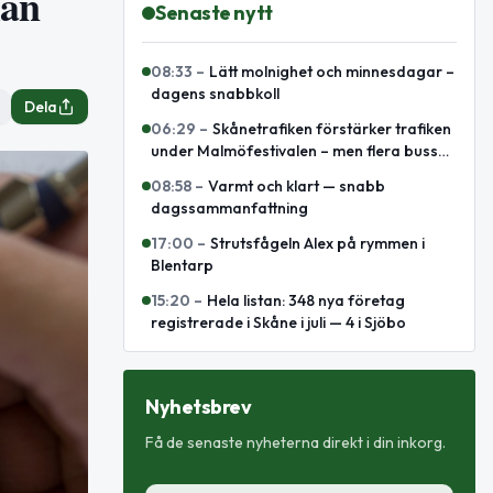
lan
Senaste nytt
08:33
–
Lätt molnighet och minnesdagar –
dagens snabbkoll
Dela
06:29
–
Skånetrafiken förstärker trafiken
under Malmöfestivalen – men flera bussar
leds om
08:58
–
Varmt och klart — snabb
dagssammanfattning
17:00
–
Strutsfågeln Alex på rymmen i
Blentarp
15:20
–
Hela listan: 348 nya företag
registrerade i Skåne i juli — 4 i Sjöbo
Nyhetsbrev
Få de senaste nyheterna direkt i din inkorg.