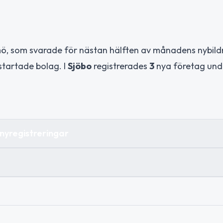
mö, som svarade för nästan hälften av månadens nybild
startade bolag. I
Sjöbo
registrerades
3
nya företag und
nyregistreringar