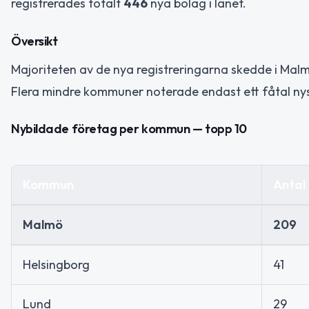
registrerades totalt
446
nya bolag i länet.
Översikt
Majoriteten av de nya registreringarna skedde i Mal
Flera mindre kommuner noterade endast ett fåtal ny
Nybildade företag per kommun — topp 10
Kommun
Antal 
Malmö
209
Helsingborg
41
Lund
29