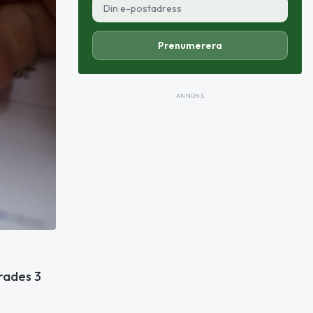
Prenumerera
ANNONS
rades 3