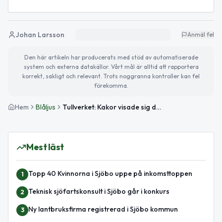
Johan Larsson
Anmäl fel
Den här artikeln har producerats med stöd av automatiserade
system och externa datakällor. Vårt mål är alltid att rapportera
korrekt, sakligt och relevant. Trots noggranna kontroller kan fel
förekomma.
Hem
Blåljus
Tullverket: Kakor visade sig dölja 1,3 miljoner narkotikaklassade tabletter
Mest läst
Topp 40 Kvinnorna i Sjöbo uppe på inkomsttoppen
1
Teknisk sjöfartskonsult i Sjöbo går i konkurs
2
Ny lantbruksfirma registrerad i Sjöbo kommun
3