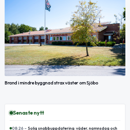
Brand i mindre byggnad strax väster om Sjöbo
Senaste nytt
08:26
–
Solig snabbuppdatering: väder, namnsdag och