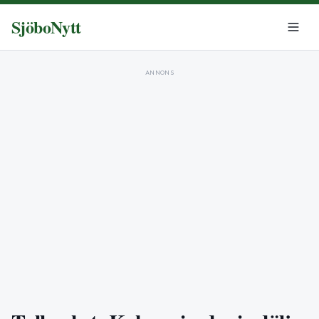
SjöboNytt
ANNONS