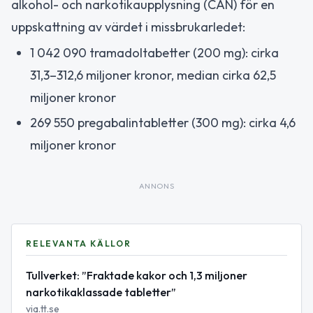
alkohol- och narkotikaupplysning (CAN) för en
uppskattning av värdet i missbrukarledet:
1 042 090 tramadoltabetter (200 mg): cirka
31,3–312,6 miljoner kronor, median cirka 62,5
miljoner kronor
269 550 pregabalintabletter (300 mg): cirka 4,6
miljoner kronor
ANNONS
RELEVANTA KÄLLOR
Tullverket: ”Fraktade kakor och 1,3 miljoner
narkotikaklassade tabletter”
via.tt.se