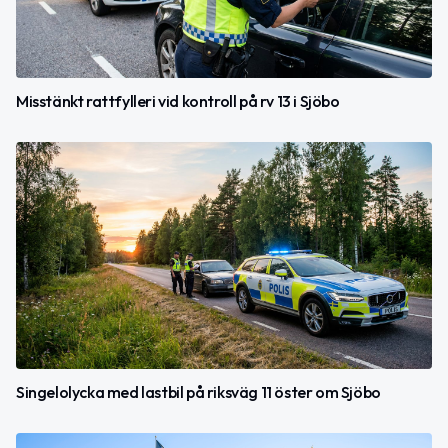
Misstänkt rattfylleri vid kontroll på rv 13 i Sjöbo
Singelolycka med lastbil på riksväg 11 öster om Sjöbo