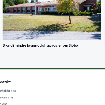
Brand i mindre byggnad strax väster om Sjöbo
ontakt
ntakta oss
nonsera
 oss