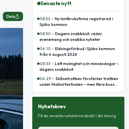
Senaste nytt
Dela
08:52
–
Ny lantbruksfirma registrerad i
Sjöbo kommun
08:50
–
Dagens snabbkoll: väder,
evenemang och snabba nyheter
06:10
–
Eldningsförbud i Sjöbo kommun
från 6 augusti 2026
08:33
–
Lätt molnighet och minnesdagar –
dagens snabbkoll
06:29
–
Skånetrafiken förstärker trafiken
under Malmöfestivalen – men flera bussar
leds om
Nyhetsbrev
Få de senaste nyheterna direkt i din inkorg.