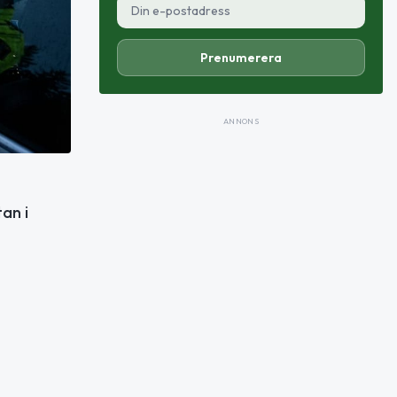
Prenumerera
ANNONS
an i