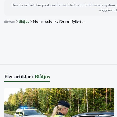
Den här artikeln har producerats med stöd av automatiserade system och 
noggranna k
Hem
Blåljus
Man misstänks för rattfylleri och olovlig körning i Sjöbo
Fler artiklar i
Blåljus