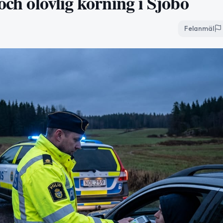
och olovlig körning i Sjöbo
Felanmäl