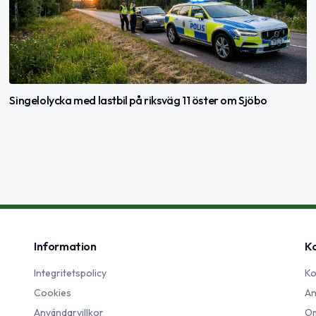
Singelolycka med lastbil på riksväg 11 öster om Sjöbo
Information
K
Integritetspolicy
Ko
Cookies
An
Användarvillkor
Om