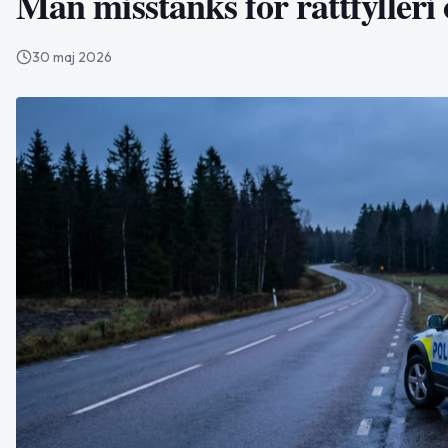
Man misstänks för rattfylleri 
30 maj 2026