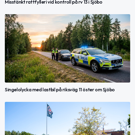
Misstänkt rattfylleri vid kontroll på rv 13 i Sjöbo
Singelolycka med lastbil på riksväg 11 öster om Sjöbo