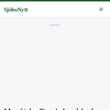
SjöboNytt
ANNONS