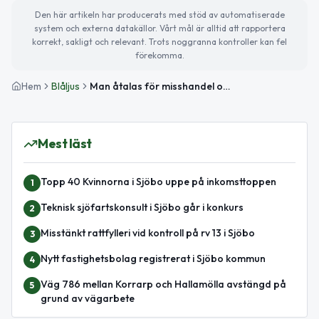
Den här artikeln har producerats med stöd av automatiserade
system och externa datakällor. Vårt mål är alltid att rapportera
korrekt, sakligt och relevant. Trots noggranna kontroller kan fel
förekomma.
Hem
Blåljus
Man åtalas för misshandel och barnfridsbrott i Sjöbo
Mest läst
Topp 40 Kvinnorna i Sjöbo uppe på inkomsttoppen
1
Teknisk sjöfartskonsult i Sjöbo går i konkurs
2
Misstänkt rattfylleri vid kontroll på rv 13 i Sjöbo
3
Nytt fastighetsbolag registrerat i Sjöbo kommun
4
Väg 786 mellan Korrarp och Hallamölla avstängd på
5
grund av vägarbete