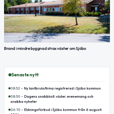
Brand i mindre byggnad strax väster om Sjöbo
Senaste nytt
08:52
–
Ny lantbruksfirma registrerad i Sjöbo kommun
08:50
–
Dagens snabbkoll: väder, evenemang och
snabba nyheter
06:10
–
Eldningsförbud i Sjöbo kommun från 6 augusti