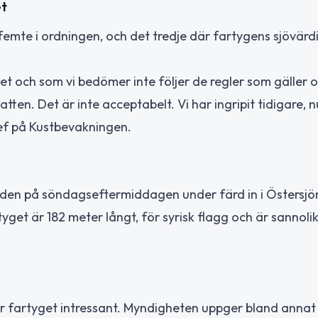
et
femte i ordningen, och det tredje där fartygens sjövärd
t och som vi bedömer inte följer de regler som gäller o
ten. Det är inte acceptabelt. Vi har ingripit tidigare, n
hef på Kustbevakningen.
tiden på söndagseftermiddagen under färd in i Östersjö
get är 182 meter långt, för syrisk flagg och är sannolik
ör fartyget intressant. Myndigheten uppger bland annat 