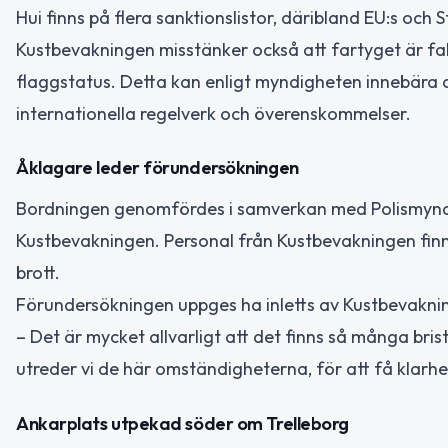
Hui finns på flera sanktionslistor, däribland EU:s och 
Kustbevakningen misstänker också att fartyget är fals
flaggstatus. Detta kan enligt myndigheten innebära att
internationella regelverk och överenskommelser.
Åklagare leder förundersökningen
Bordningen genomfördes i samverkan med Polismyndi
Kustbevakningen. Personal från Kustbevakningen fin
brott.
Förundersökningen uppges ha inletts av Kustbevakni
– Det är mycket allvarligt att det finns så många bris
utreder vi de här omständigheterna, för att få klarhet
Ankarplats utpekad söder om Trelleborg