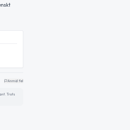
enskt
Anmäl fel
ant. Trots