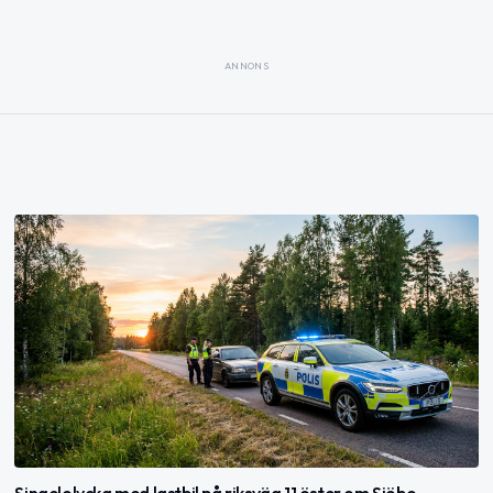
ANNONS
Singelolycka med lastbil på riksväg 11 öster om Sjöbo