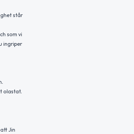
ighet står
ch som vi
u ingriper
n.
t olastat.
att Jin