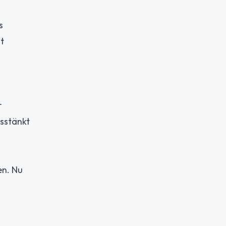
s
t
r
sstänkt
en. Nu