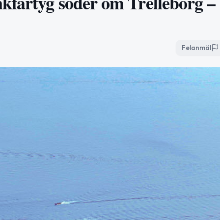
kfartyg söder om Trelleborg –
Felanmäl