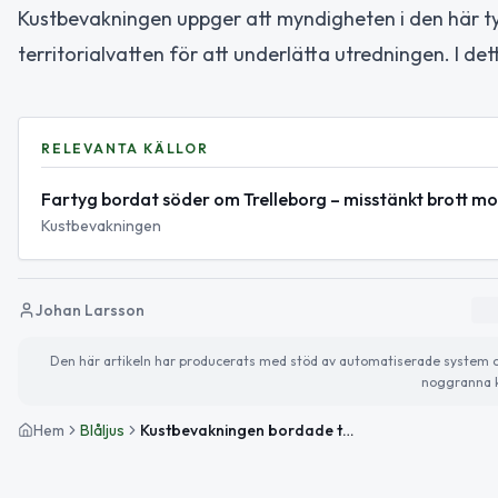
Kustbevakningen uppger att myndigheten i den här ty
territorialvatten för att underlätta utredningen. I de
RELEVANTA KÄLLOR
Fartyg bordat söder om Trelleborg – misstänkt brott mo
Kustbevakningen
Johan Larsson
Den här artikeln har producerats med stöd av automatiserade system och 
noggranna k
Hem
Blåljus
Kustbevakningen bordade tankfartyg söder om Trelleborg – misstänkt brott mot sjölagen