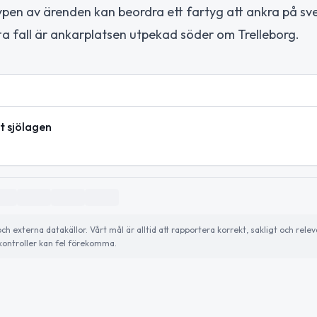
pen av ärenden kan beordra ett fartyg att ankra på sv
tta fall är ankarplatsen utpekad söder om Trelleborg.
t sjölagen
externa datakällor. Vårt mål är alltid att rapportera korrekt, sakligt och relev
ontroller kan fel förekomma.