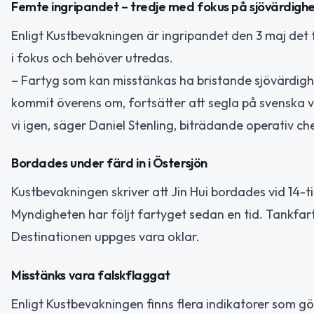
Femte ingripandet – tredje med fokus på sjövärdigh
Enligt Kustbevakningen är ingripandet den 3 maj det 
i fokus och behöver utredas.
– Fartyg som kan misstänkas ha bristande sjövärdighe
kommit överens om, fortsätter att segla på svenska vat
vi igen, säger Daniel Stenling, biträdande operativ c
Bordades under färd in i Östersjön
Kustbevakningen skriver att Jin Hui bordades vid 14-
Myndigheten har följt fartyget sedan en tid. Tankfarty
Destinationen uppges vara oklar.
Misstänks vara falskflaggat
Enligt Kustbevakningen finns flera indikatorer som g