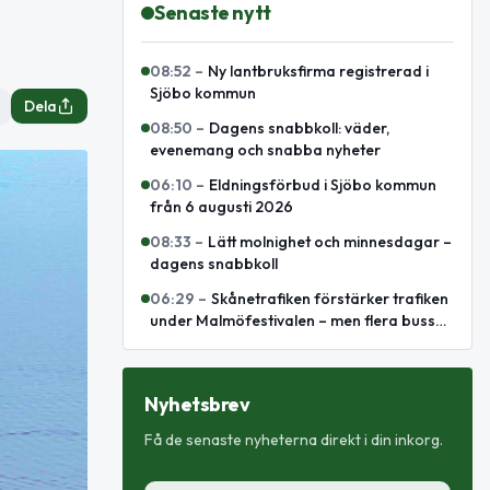
Senaste nytt
08:52
–
Ny lantbruksfirma registrerad i
Sjöbo kommun
Dela
08:50
–
Dagens snabbkoll: väder,
evenemang och snabba nyheter
06:10
–
Eldningsförbud i Sjöbo kommun
från 6 augusti 2026
08:33
–
Lätt molnighet och minnesdagar –
dagens snabbkoll
06:29
–
Skånetrafiken förstärker trafiken
under Malmöfestivalen – men flera bussar
leds om
Nyhetsbrev
Få de senaste nyheterna direkt i din inkorg.