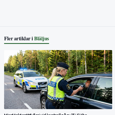
Fler artiklar i
Blåljus
Misstänkt rattfylleri vid kontroll på rv 13 i Sjöbo