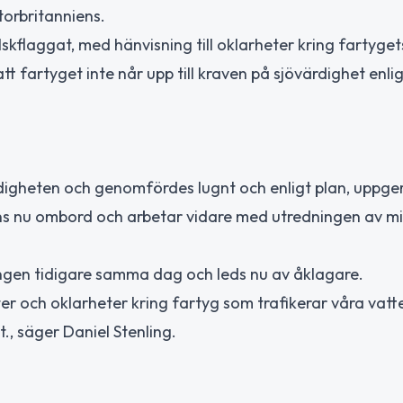
Storbritanniens.
kflaggat, med hänvisning till oklarheter kring fartyget
 fartyget inte når upp till kraven på sjövärdighet enlig
gheten och genomfördes lugnt och enligt plan, uppge
ns nu ombord och arbetar vidare med utredningen av mi
ngen tidigare samma dag och leds nu av åklagare.
ter och oklarheter kring fartyg som trafikerar våra vatt
., säger Daniel Stenling.