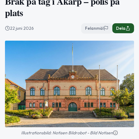
Bråk på tåg i Åkarp – polis på
plats
22 juni 2026
Felanmäl
Dela
Illustrationsbild: Notisen Bildrobot - Bild Notisen