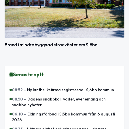
Brand i mindre byggnad strax väster om Sjöbo
Senaste nytt
08:52
–
Ny lantbruksfirma registrerad i Sjöbo kommun
08:50
–
Dagens snabbkoll: väder, evenemang och
snabba nyheter
06:10
–
Eldningsförbud i Sjöbo kommun från 6 augusti
2026