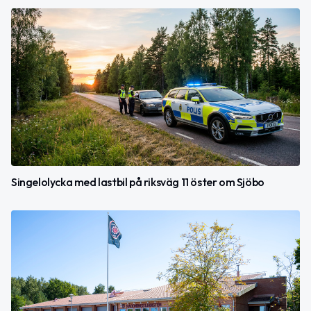
Singelolycka med lastbil på riksväg 11 öster om Sjöbo