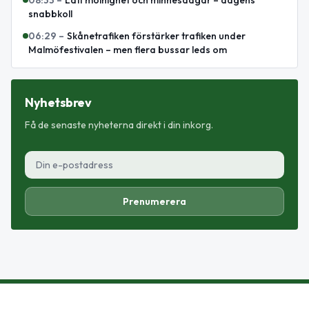
08:33
–
Lätt molnighet och minnesdagar – dagens
snabbkoll
06:29
–
Skånetrafiken förstärker trafiken under
Malmöfestivalen – men flera bussar leds om
Nyhetsbrev
Få de senaste nyheterna direkt i din inkorg.
Prenumerera