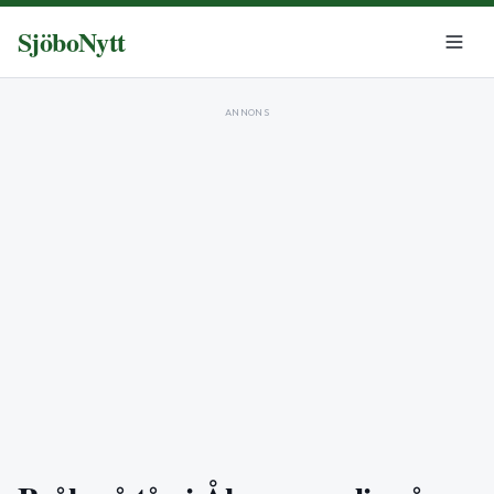
SjöboNytt
ANNONS