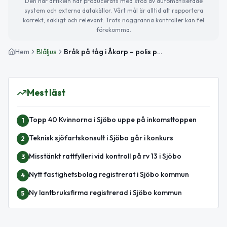
Den här artikeln har producerats med stöd av automatiserade
system och externa datakällor. Vårt mål är alltid att rapportera
korrekt, sakligt och relevant. Trots noggranna kontroller kan fel
förekomma.
Hem
Blåljus
Bråk på tåg i Åkarp – polis på plats
Mest läst
Topp 40 Kvinnorna i Sjöbo uppe på inkomsttoppen
1
Teknisk sjöfartskonsult i Sjöbo går i konkurs
2
Misstänkt rattfylleri vid kontroll på rv 13 i Sjöbo
3
Nytt fastighetsbolag registrerat i Sjöbo kommun
4
Ny lantbruksfirma registrerad i Sjöbo kommun
5